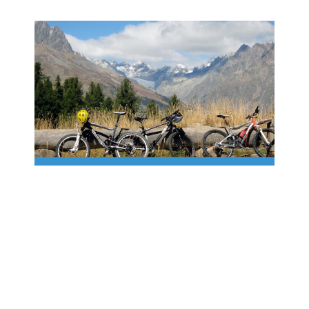
Sport
Canyoning
Wildwasserstadion von Argentière la
Bessée
Wildwassersport
Kletterei