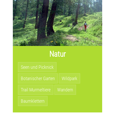
Natur
Seen und Picknick
Botanischer Garten
Wildpark
Trail Murmeltiere
Wandern
Baumklettern