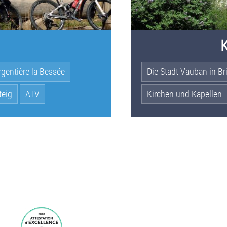
K
gentière la Bessée
Die Stadt Vauban in B
teig
ATV
Kirchen und Kapellen
MICHELIN Auswahl