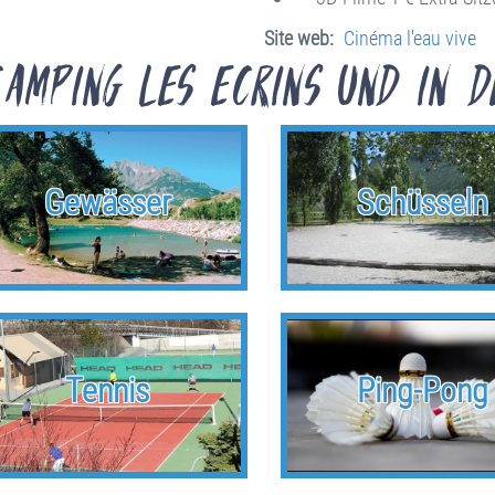
Site web
Cinéma l'eau vive
amping les Ecrins und in d
Gewässer
Schüsseln
Tennis
Ping-Pong