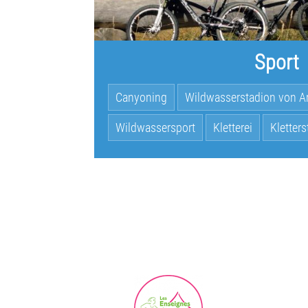
Sport
Canyoning
Wildwasserstadion von Ar
Wildwassersport
Kletterei
Kletters