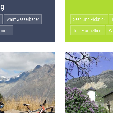
ng
Warmwasserbäder
Seen und Picknick
rminen
Trail Murmeltiere
W