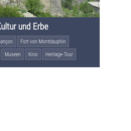
ultur und Erbe
riançon
Fort von Montdauphin
Museen
Kino
Heritage-Tour