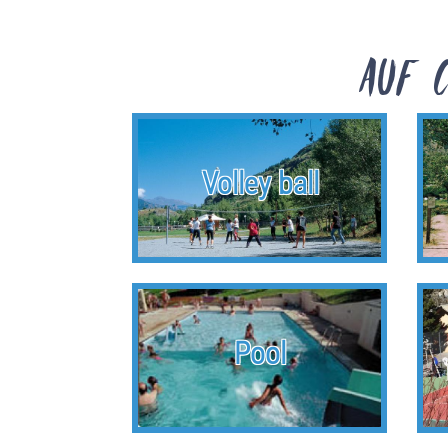
Auf C
Volley ball
Pool