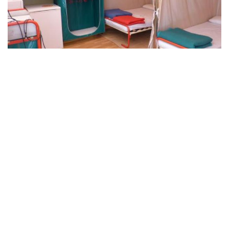
Hygiene / Reinigung
Reinigungs-Miete:
Abfall
Besen
Schaufel
Eimer
Scheuerlappen
selektive Mülltrennung
Endreinigung auf Ihre Kosten