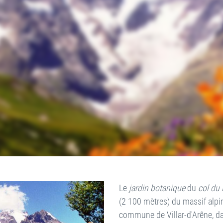
Le
jardin botanique
du
col du 
(2 100 mètres) du massif alpi
commune de Villar-d'Arêne, da