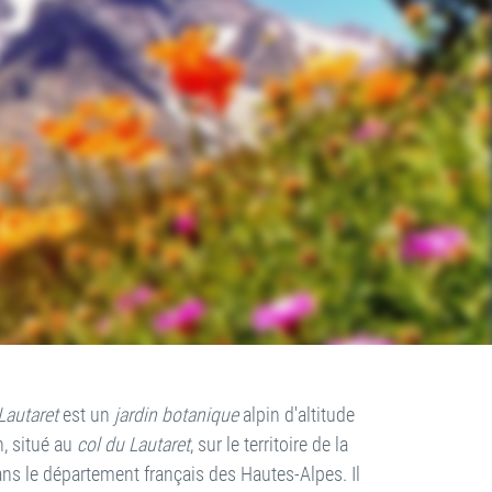
Lautaret
est un
jardin botanique
alpin d'altitude
n, situé au
col du Lautaret
, sur le territoire de la
ns le département français des Hautes-Alpes. Il