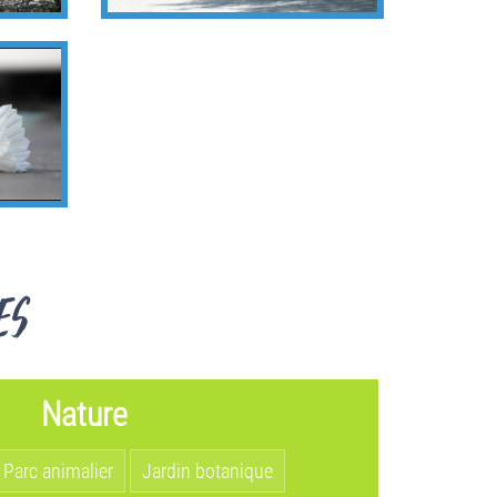
es
Nature
Parc animalier
Jardin botanique