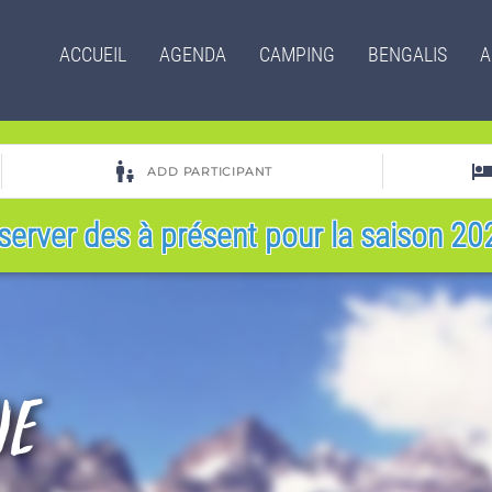
Menu
ACCUEIL
AGENDA
CAMPING
BENGALIS
A
principal
server des à présent pour la saison 202
ue