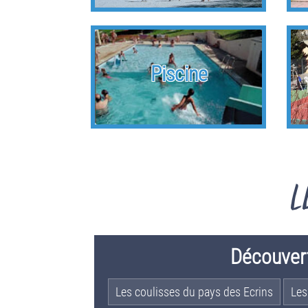
Piscine
L
Découver
Les coulisses du pays des Ecrins
Les