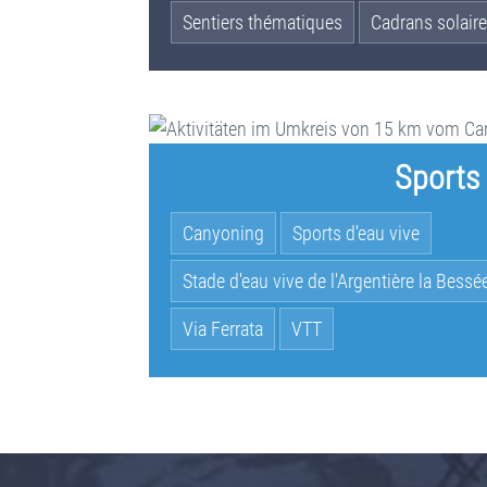
Sentiers thématiques
Cadrans solaire
Sports
Canyoning
Sports d'eau vive
Stade d'eau vive de l'Argentière la Bessé
Via Ferrata
VTT