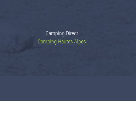
Camping Direct
Camping Hautes Alpes
Avenue Pierre Sainte
05120 L'Argentière la Bessée