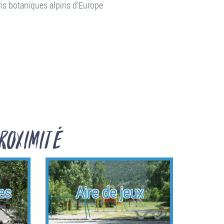
ins botaniques alpins d'Europe
roximité
es
Aire de jeux