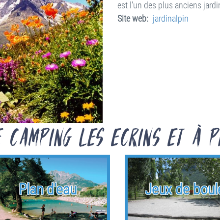
est l'un des plus anciens jard
Site web
jardinalpin
e Camping les Ecrins et à p
Plan d'eau
Jeux de boul