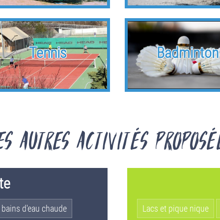
Tennis
Badminton
es autres activités proposé
te
 bains d'eau chaude
Lacs et pique nique