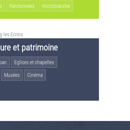
s
Randonnées
Accrobranche
ture et patrimoine
uban
Eglises et chapelles
Musées
Cinéma