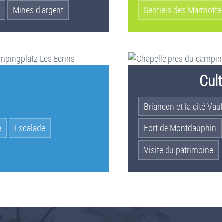
Mines d'argent
Sentiers des Marmotte
Cul
Briancon et la cité Va
e
Escalade
Fort de Montdauphin
Visite du patrimoine