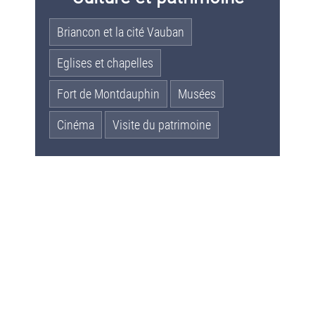
Briancon et la cité Vauban
Eglises et chapelles
Fort de Montdauphin
Musées
Cinéma
Visite du patrimoine
REDUC CAMPEURS