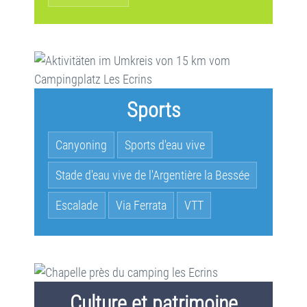
Sports
Canyoning
Sports d'eau vive
Stade d'eau vive de l'Argentière la Bessée
Escalade
Via Ferrata
VTT
Culture et patrimoine