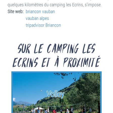
quelques kilomètres du camping les Ecrins, s'impose.
Site web
briancon vauban
vauban alpes
tripadvisor Briancon
Sur le Camping les
Ecrins et à proximité
Volley