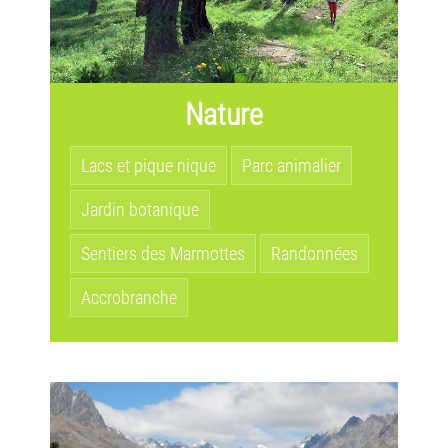
Nature
Lacs et pique nique
Parc animalier
Jardin botanique
Sentiers des Marmottes
Randonnées
Accrobranche