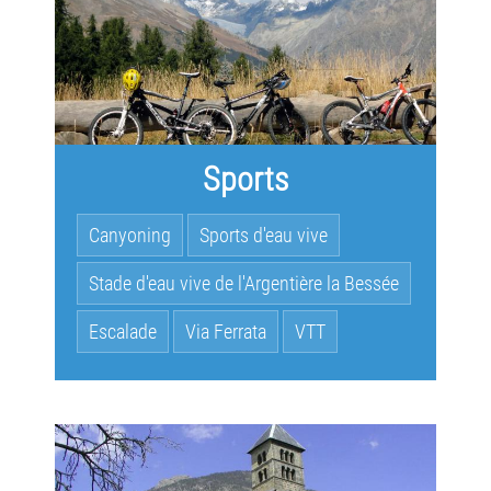
Sports
Canyoning
Sports d'eau vive
Stade d'eau vive de l'Argentière la Bessée
Escalade
Via Ferrata
VTT