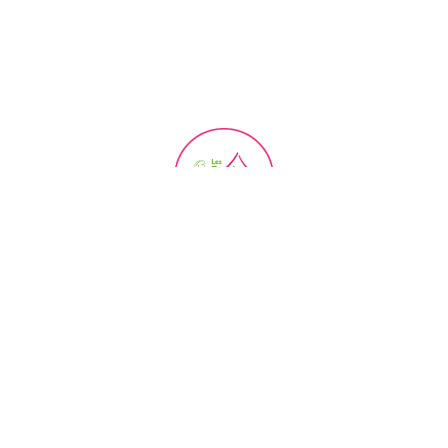
REDUC CAMPEURS
Voir tous nos partenaires
EXCELLENCE TRIPADVISOR