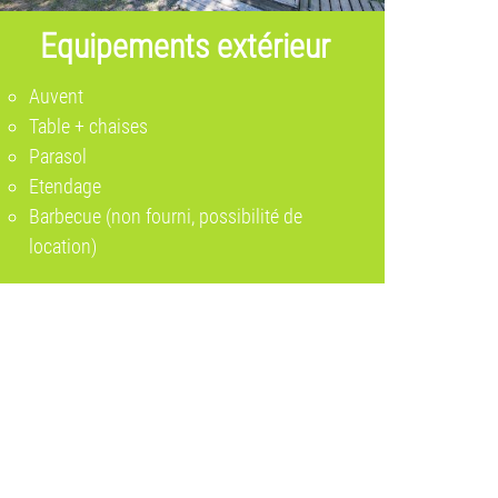
Equipements extérieur
Auvent
Table + chaises
Parasol
Etendage
Barbecue (non fourni, possibilité de
location)