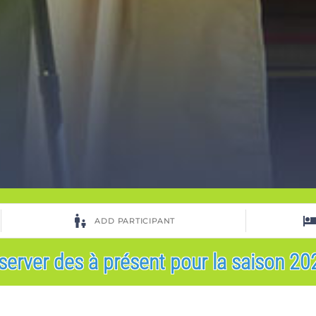
server des à présent pour la saison 202