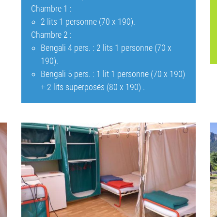
Chambre 1 :
2 lits 1 personne (70 x 190).
Chambre 2 :
Bengali 4 pers. : 2 lits 1 personne (70 x
190).
Bengali 5 pers. : 1 lit 1 personne (70 x 190)
+ 2 lits superposés (80 x 190) .