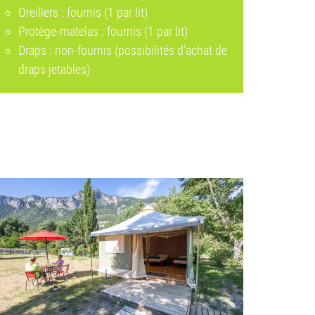
Oreillers : fournis (1 par lit)
Protège-matelas : fournis (1 par lit)
Draps : non-fournis (possibilités d’achat de
draps jetables)