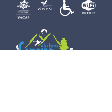
Avenue Pierre Sainte
05120 L'Argentière la Bessée
Port : 06 20 97 09 73
E-mail : contact@camping-les-ecrins.com
2018 © Camping les Ecrins -
Mentions
légales
-
Connexion
- Tous droits réservés.